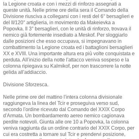
la Legione croata e con i mezzi di rinforzo assegnati a
queste unità. Nelle prime ore della sera il Comando della
Divisione riusciva a collegarsi con i resti del 6° bersaglieri e
del II/120° artiglieria, in movimento da Makeievka a
Popovka. Il 3° bersaglieri, con le unità di rinforzo, trovava il
nemico già fortemente insediato a Meskof. Per sloggiarlo
dalle posizioni che esso occupava, si impegnavano in
combattimento la Legione croata ed i battaglioni bersaglieri
XX e XVIII. Una importante altura era più volte conquistata e
perduta. All'inizio della notte l'attacco veniva sospeso e la
colonna ripiegava su Kalmikof, per non trascorrere la notte
gelida all'addiaccio.
Divisione Sforzesca.
Nelle prime ore del mattino l'intera colonna divisionale
raggiungeva la linea del Tcir e proseguiva verso sud,
secondo l'ordine ricevuto dal Comando del XXIX Corpo
d'Armata. Un bombardamento aereo nemico cagionava
perdite notevoli. Giunta alle ore 10 a Popovka, la colonna
veniva raggiunta da un ordine contrario del XXIX Corpo, per
cui era costretta a tornare sul Tcir e prendervi posizione,