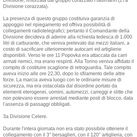
Divisione, rinforzata dal gruppo corazzato Haufmann (27a
Divisione corazzata).
La presenza di questo gruppo costituiva garanzia di
appoggio nel ripiegamento ed offriva possibilità di
collegamenti radiotelegrafici; pertanto il Comandante della
Divisione decideva di aderire alla richiesta tedesca di 1.000
litri di carburante, che veniva prelevato dai mezzi italiani, a
costo di sacrificare ulteriormente autocarri ed artiglierie
disponibili. Verso le ore 11 Popovka era attaccata da carri
armati nemici, ma erano respinti. Alla Torino veniva affidato il
compito di costituire scaglione di retroguardia. Tale compito
aveva inizio alle ore 22,30, dopo lo sfilamento delle altre
forze. La marcia aveva luogo con le ordinarie misure di
sicurezza, ma era ostacolata dal disordine portato da
elementi eterogenei, uomini, automezzi, carreggi e slitte che
non potevano essere arrestati mediante posti di blocco, data
l'assenza di passaggi obbligati.
3a Divisione Celere.
Durante l'intera giornata non era stato possibile ottenere il
collegamento con il 3° bersaglieri, con il 120° artiglieria, con