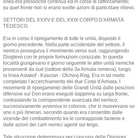
linea era pressoché continua ed in corso di rafforzamento;
su quel fronte non si erano svolte azioni di particolare rilievo.
SETTORI DEL XXXV E DEL XXIX CORPO D'ARMATA
TEDESCO.
Era in corso il ripiegamento di tutte le unità, disposto il
giorno precedente. Nella parte occidentale del settore, il
nemico proseguiva il movimento verso sud, raggiungendo
Diogtevo con le proprie formazioni corazzate. In questa
località giungevano il giorno seguente le altre unità nemiche
provenienti da sud (settore della 3a Armata romena), lungo
la linea Astakof - Kasciari - Olchovj Rog. Era in tal modo
completato l'accerchiamento dei due Corpi d'Armata. I
movimenti di ripiegamento delle Grandi Unità dalle posizioni
difensive sul Don erano eseguiti dapprima su larga fronte,
contrastando la corrispondente avanzata del nemico;
successivamente avveniva in colonne, che si muovevano su
uno o più itinerari, secondo quanto era consentito dalle
vicende del combattimento tra le contrapposte fanterie e
dalle azioni dei carri nemici agenti sul tergo.
Tale situazione determinava per ciascuna delle Divisioni