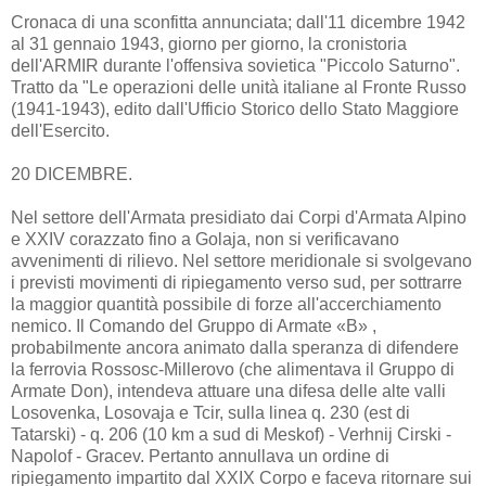
Cronaca di una sconfitta annunciata; dall'11 dicembre 1942
al 31 gennaio 1943, giorno per giorno, la cronistoria
dell'ARMIR durante l'offensiva sovietica "Piccolo Saturno".
Tratto da "Le operazioni delle unità italiane al Fronte Russo
(1941-1943), edito dall'Ufficio Storico dello Stato Maggiore
dell'Esercito.
20 DICEMBRE.
Nel settore dell'Armata presidiato dai Corpi d'Armata Alpino
e XXIV corazzato fino a Golaja, non si verificavano
avvenimenti di rilievo. Nel settore meridionale si svolgevano
i previsti movimenti di ripiegamento verso sud, per sottrarre
la maggior quantità possibile di forze all'accerchiamento
nemico. Il Comando del Gruppo di Armate «B» ,
probabilmente ancora animato dalla speranza di difendere
la ferrovia Rossosc-Millerovo (che alimentava il Gruppo di
Armate Don), intendeva attuare una difesa delle alte valli
Losovenka, Losovaja e Tcir, sulla linea q. 230 (est di
Tatarski) - q. 206 (10 km a sud di Meskof) - Verhnij Cirski -
Napolof - Gracev. Pertanto annullava un ordine di
ripiegamento impartito dal XXIX Corpo e faceva ritornare sui