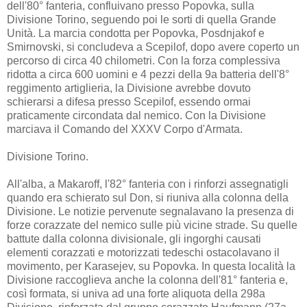
dell'80° fanteria, confluivano presso Popovka, sulla
Divisione Torino, seguendo poi le sorti di quella Grande
Unità. La marcia condotta per Popovka, Posdnjakof e
Smirnovski, si concludeva a Scepilof, dopo avere coperto un
percorso di circa 40 chilometri. Con la forza complessiva
ridotta a circa 600 uomini e 4 pezzi della 9a batteria dell'8°
reggimento artiglieria, la Divisione avrebbe dovuto
schierarsi a difesa presso Scepilof, essendo ormai
praticamente circondata dal nemico. Con la Divisione
marciava il Comando del XXXV Corpo d'Armata.
Divisione Torino.
All'alba, a Makaroff, l'82° fanteria con i rinforzi assegnatigli
quando era schierato sul Don, si riuniva alla colonna della
Divisione. Le notizie pervenute segnalavano la presenza di
forze corazzate del nemico sulle più vicine strade. Su quelle
battute dalla coIonna divisionale, gli ingorghi causati
elementi corazzati e motorizzati tedeschi ostacolavano il
movimento, per Karasejev, su Popovka. In questa località la
Divisione raccoglieva anche la colonna dell'81° fanteria e,
così formata, si univa ad una forte aliquota della 298a