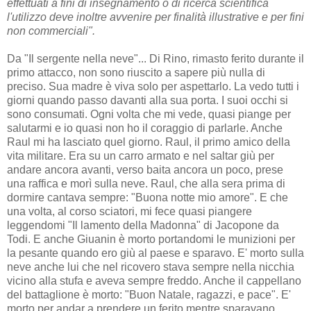
effettuati a fini di insegnamento o di ricerca scientifica
l'utilizzo deve inoltre avvenire per finalità illustrative e per fini
non commerciali".
Da "Il sergente nella neve"... Di Rino, rimasto ferito durante il
primo attacco, non sono riuscito a sapere più nulla di
preciso. Sua madre è viva solo per aspettarlo. La vedo tutti i
giorni quando passo davanti alla sua porta. I suoi occhi si
sono consumati. Ogni volta che mi vede, quasi piange per
salutarmi e io quasi non ho il coraggio di parlarle. Anche
Raul mi ha lasciato quel giorno. Raul, il primo amico della
vita militare. Era su un carro armato e nel saltar giù per
andare ancora avanti, verso baita ancora un poco, prese
una raffica e morì sulla neve. Raul, che alla sera prima di
dormire cantava sempre: "Buona notte mio amore". E che
una volta, al corso sciatori, mi fece quasi piangere
leggendomi "Il lamento della Madonna" di Jacopone da
Todi. E anche Giuanin è morto portandomi le munizioni per
la pesante quando ero giù al paese e sparavo. E' morto sulla
neve anche lui che nel ricovero stava sempre nella nicchia
vicino alla stufa e aveva sempre freddo. Anche il cappellano
del battaglione è morto: "Buon Natale, ragazzi, e pace". E'
morto per andar a prendere un ferito mentre sparavano.