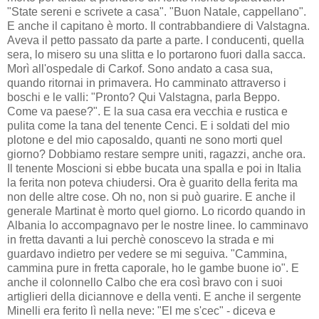
"State sereni e scrivete a casa". "Buon Natale, cappellano".
E anche il capitano è morto. Il contrabbandiere di Valstagna.
Aveva il petto passato da parte a parte. I conducenti, quella
sera, lo misero su una slitta e lo portarono fuori dalla sacca.
Morì all'ospedale di Carkof. Sono andato a casa sua,
quando ritornai in primavera. Ho camminato attraverso i
boschi e le valli: "Pronto? Qui Valstagna, parla Beppo.
Come va paese?". E la sua casa era vecchia e rustica e
pulita come la tana del tenente Cenci. E i soldati del mio
plotone e del mio caposaldo, quanti ne sono morti quel
giorno? Dobbiamo restare sempre uniti, ragazzi, anche ora.
Il tenente Moscioni si ebbe bucata una spalla e poi in Italia
la ferita non poteva chiudersi. Ora è guarito della ferita ma
non delle altre cose. Oh no, non si può guarire. E anche il
generale Martinat è morto quel giorno. Lo ricordo quando in
Albania lo accompagnavo per le nostre linee. Io camminavo
in fretta davanti a lui perchè conoscevo la strada e mi
guardavo indietro per vedere se mi seguiva. "Cammina,
cammina pure in fretta caporale, ho le gambe buone io". E
anche il colonnello Calbo che era così bravo con i suoi
artiglieri della diciannove e della venti. E anche il sergente
Minelli era ferito lì nella neve: "El me s'cec" - diceva e