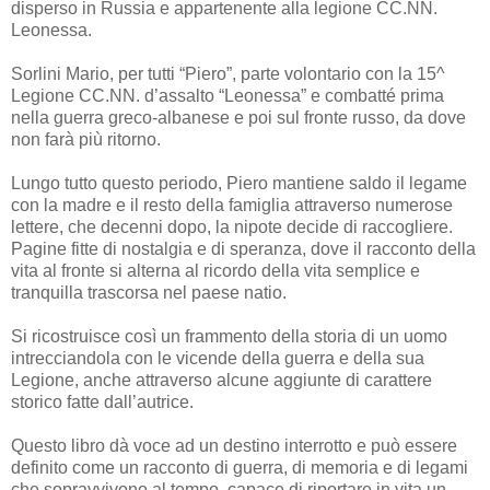
disperso in Russia e appartenente alla legione CC.NN.
Leonessa.
Sorlini Mario, per tutti “Piero”, parte volontario con la 15^
Legione CC.NN. d’assalto “Leonessa” e combatté prima
nella guerra greco-albanese e poi sul fronte russo, da dove
non farà più ritorno.
Lungo tutto questo periodo, Piero mantiene saldo il legame
con la madre e il resto della famiglia attraverso numerose
lettere, che decenni dopo, la nipote decide di raccogliere.
Pagine fitte di nostalgia e di speranza, dove il racconto della
vita al fronte si alterna al ricordo della vita semplice e
tranquilla trascorsa nel paese natio.
Si ricostruisce così un frammento della storia di un uomo
intrecciandola con le vicende della guerra e della sua
Legione, anche attraverso alcune aggiunte di carattere
storico fatte dall’autrice.
Questo libro dà voce ad un destino interrotto e può essere
definito come un racconto di guerra, di memoria e di legami
che sopravvivono al tempo, capace di riportare in vita un