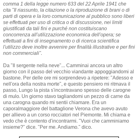
comma 1 della legge numero 633 del 22 Aprile 1941 che
cita "Il riassunto, la citazione o la riproduzione di brani o di
parti di opera e la loro comunicazione al pubblico sono liberi
se effettuati per uso di critica o di discussione, nei limiti
giustificati da tali fini e purché non costituiscano
concorrenza all'utilizzazione economica dell'opera; se
effettuati a fini di insegnamento o di ricerca scientifica
l'utilizzo deve inoltre avvenire per finalità illustrative e per fini
non commerciali".
Da "Il sergente nella neve"... Camminai ancora un altro
giorno con il passo del vecchio viandante appoggiandomi al
bastone. Per delle ore mi sorprendevo a ripetere: "Adesso e
nell'ora della nostra morte", e questo pensiero mi ritmava il
passo, Lungo la pista s'incontravano spesso delle carogne
di mulo. Un giorno stavo tagliandomi un pezzo di carne da
una carogna quando mi sentii chiamare. Era un
caporalmaggiore del battaglione Verona che avevo avuto
per allievo a un corso rocciatori nel Piemonte. Mi chiama e
vedo che è contento d'incontrarmi. "Vuoi che camminiamo
insieme?" dice. "Per me. Andiamo." dico.