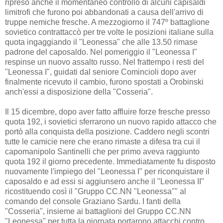
ripreso anche il momentaneo controllo di alcuni capisaldi
limitrofi che furono poi abbandonati a causa dell'arrivo di
truppe nemiche fresche. A mezzogiorno il 747º battaglione
sovietico contrattaccò per tre volte le posizioni italiane sulla
quota ingaggiando il "Leonessa" che alle 13.50 rimase
padrone del caposaldo. Nel pomeriggio il "Leonessa I"
respinse un nuovo assalto russo. Nel frattempo i resti del
"Leonessa I", guidati dal seniore Comincioli dopo aver
finalmente ricevuto il cambio, furono spostati a Orobinski
anch'essi a disposizione della "Cosseria".
Il 15 dicembre, dopo aver fatto affluire forze fresche presso
quota 192, i sovietici sferrarono un nuovo rapido attacco che
portò alla conquista della posizione. Caddero negli scontri
tutte le camicie nere che erano rimaste a difesa tra cui il
capomanipolo Santinelli che per primo aveva raggiunto
quota 192 il giorno precedente. Immediatamente fu disposto
nuovamente l'impiego del "Leonessa I" per riconquistare il
caposaldo e ad essi si aggiunsero anche il "Leonessa II"
ricostituendo così il "Gruppo CC.NN "Leonessa"" al
comando del console Graziano Sardu. I fanti della
"Cosseria", insieme ai battaglioni del Gruppo CC.NN
"Leonessa" per tutta la giornata portarono attacchi contro