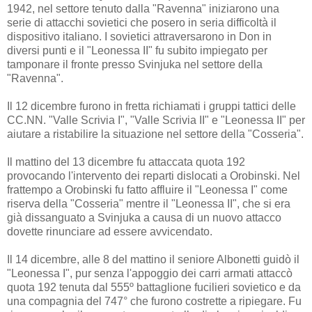
1942, nel settore tenuto dalla "Ravenna" iniziarono una
serie di attacchi sovietici che posero in seria difficoltà il
dispositivo italiano. I sovietici attraversarono in Don in
diversi punti e il "Leonessa II" fu subito impiegato per
tamponare il fronte presso Svinjuka nel settore della
"Ravenna".
Il 12 dicembre furono in fretta richiamati i gruppi tattici delle
CC.NN. "Valle Scrivia I", "Valle Scrivia II" e "Leonessa II" per
aiutare a ristabilire la situazione nel settore della "Cosseria".
Il mattino del 13 dicembre fu attaccata quota 192
provocando l'intervento dei reparti dislocati a Orobinski. Nel
frattempo a Orobinski fu fatto affluire il "Leonessa I" come
riserva della "Cosseria" mentre il "Leonessa II", che si era
già dissanguato a Svinjuka a causa di un nuovo attacco
dovette rinunciare ad essere avvicendato.
Il 14 dicembre, alle 8 del mattino il seniore Albonetti guidò il
"Leonessa I", pur senza l'appoggio dei carri armati attaccò
quota 192 tenuta dal 555º battaglione fucilieri sovietico e da
una compagnia del 747° che furono costrette a ripiegare. Fu