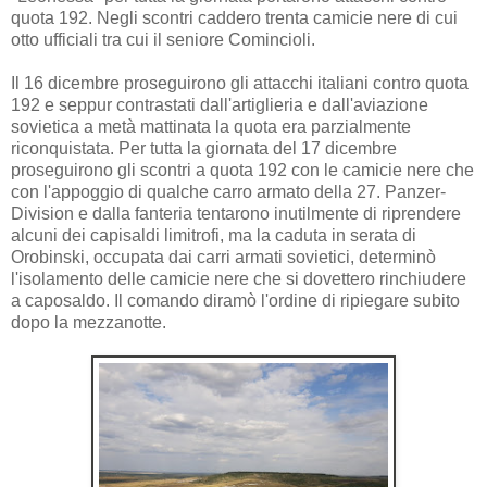
quota 192. Negli scontri caddero trenta camicie nere di cui
otto ufficiali tra cui il seniore Comincioli.
Il 16 dicembre proseguirono gli attacchi italiani contro quota
192 e seppur contrastati dall'artiglieria e dall'aviazione
sovietica a metà mattinata la quota era parzialmente
riconquistata. Per tutta la giornata del 17 dicembre
proseguirono gli scontri a quota 192 con le camicie nere che
con l'appoggio di qualche carro armato della 27. Panzer-
Division e dalla fanteria tentarono inutilmente di riprendere
alcuni dei capisaldi limitrofi, ma la caduta in serata di
Orobinski, occupata dai carri armati sovietici, determinò
l'isolamento delle camicie nere che si dovettero rinchiudere
a caposaldo. Il comando diramò l'ordine di ripiegare subito
dopo la mezzanotte.