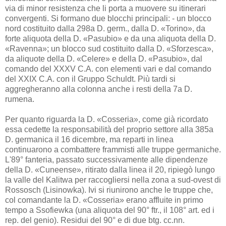
via di minor resistenza che li porta a muovere su itinerari
convergenti. Si formano due blocchi principali: - un blocco
nord costituito dalla 298a D. germ., dalla D. «Torino», da
forte aliquota della D. «Pasubio» e da una aliquota della D.
«Ravenna»; un blocco sud costituito dalla D. «Sforzesca»,
da aliquote della D. «Celere» e della D. «Pasubio», dal
comando del XXXV C.A. con elementi vari e dal comando
del XXIX C.A. con il Gruppo Schuldt. Più tardi si
aggregheranno alla colonna anche i resti della 7a D.
rumena.
Per quanto riguarda la D. «Cosseria», come già ricordato
essa cedette la responsabilità del proprio settore alla 385a
D. germanica il 16 dicembre, ma reparti in linea
continuarono a combattere frammisti alle truppe germaniche.
L'89° fanteria, passato successivamente alle dipendenze
della D. «Cuneense», ritirato dalla linea il 20, ripiegò lungo
la valle del Kalitwa per raccogliersi nella zona a sud-ovest di
Rossosch (Lisinowka). Ivi si riunirono anche le truppe che,
col comandante la D. «Cosseria» erano affluite in primo
tempo a Ssofiewka (una aliquota del 90° ftr., il 108° art. ed i
rep. del genio). Residui del 90° e di due btg. cc.nn.