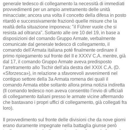
generale tedesco di collegamento la necessità di immediati
provvedimenti per un ampio arretramento delle unità
minacciate; ancora una volta il concetto della difesa in posto
ritardò e successivamente frazionò quelle misure che la
realtà della situazione imponeva: "il Führer vuole che si
resista ad oltranza". Soltanto alle ore 10 del 19, in base a
disposizioni del comando Gruppo Armate, verbalmente
comunicate dal generale tedesco di collegamento, il
comando dell'Armata italiana poté finalmente ordinare il
primo ripiegamento sul fronte del II e XXXV C.A. mentre, già
dal 17, il comando Gruppo Armate aveva predisposto
l'arretramento allo Tschir dell'ala destra del XXIX C.A. (D.
«Sforzesca»), in relazione a sfavorevoli avvenimenti nel
contiguo settore della 3a Armata romena dei quali il
comando Armata ebbe soltanto allora prima notizia indiretta
(Il comando tedesco non aveva consentito l'invio di ufficiali
di collegamento italiani presso le armate vicine affermando
che bastavano i propri uffici di collegamento, già collegati fra
loro).
Il provvedimento sul fronte delle divisioni che da nove giorni
erano duramente impegnate nella battaglia giunse però