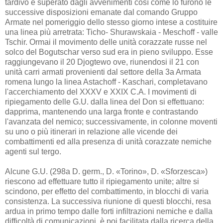
tardivo e superato dagli avvenimenti così come lo furono le
successive disposizioni emanate dal comando Gruppo
Armate nel pomeriggio dello stesso giorno intese a costituire
una linea più arretrata: Ticho- Shurawskaia - Meschoff - valle
Tschir. Ormai il movimento delle unità corazzate russe nel
solco del Bogutschar verso sud era in pieno sviluppo. Esse
raggiungevano il 20 Djogtewo ove, riunendosi il 21 con
unità carri armati provenienti dal settore della 3a Armata
romena lungo la linea Astachoff - Kaschari, completavano
l'accerchiamento del XXXV e XXIX C.A. I movimenti di
ripiegamento delle G.U. dalla linea del Don si effettuano:
dapprima, mantenendo una larga fronte e contrastando
l'avanzata del nemico; successivamente, in colonne moventi
su uno o più itinerari in relazione alle vicende dei
combattimenti ed alla presenza di unità corazzate nemiche
agenti sul tergo.
Alcune G.U. (298a D. germ., D. «Torino», D. «Sforzesca»)
riescono ad effettuare tutto il ripiegamento unite; altre si
scindono, per effetto del combattimento, in blocchi di varia
consistenza. La successiva riunione di questi blocchi, resa
ardua in primo tempo dalle forti infiltrazioni nemiche e dalla
difficoltà di comunicazioni, è poi facilitata dalla ricerca della