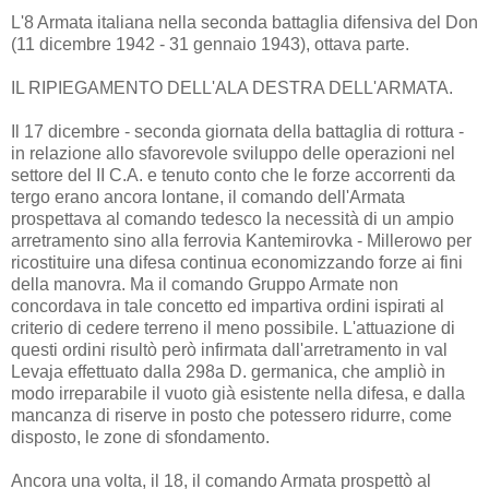
L'8 Armata italiana nella seconda battaglia difensiva del Don
(11 dicembre 1942 - 31 gennaio 1943), ottava parte.
IL RIPIEGAMENTO DELL'ALA DESTRA DELL'ARMATA.
Il 17 dicembre - seconda giornata della battaglia di rottura -
in relazione allo sfavorevole sviluppo delle operazioni nel
settore del II C.A. e tenuto conto che le forze accorrenti da
tergo erano ancora lontane, il comando dell'Armata
prospettava al comando tedesco la necessità di un ampio
arretramento sino alla ferrovia Kantemirovka - Millerowo per
ricostituire una difesa continua economizzando forze ai fini
della manovra. Ma il comando Gruppo Armate non
concordava in tale concetto ed impartiva ordini ispirati al
criterio di cedere terreno il meno possibile. L'attuazione di
questi ordini risultò però infirmata dall'arretramento in val
Levaja effettuato dalla 298a D. germanica, che ampliò in
modo irreparabile il vuoto già esistente nella difesa, e dalla
mancanza di riserve in posto che potessero ridurre, come
disposto, le zone di sfondamento.
Ancora una volta, il 18, il comando Armata prospettò al