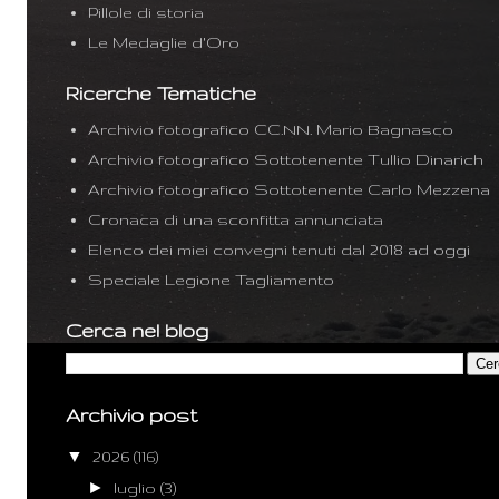
Pillole di storia
Le Medaglie d'Oro
Ricerche Tematiche
Archivio fotografico CC.NN. Mario Bagnasco
Archivio fotografico Sottotenente Tullio Dinarich
Archivio fotografico Sottotenente Carlo Mezzena
Cronaca di una sconfitta annunciata
Elenco dei miei convegni tenuti dal 2018 ad oggi
Speciale Legione Tagliamento
Cerca nel blog
Archivio post
▼
2026
(116)
►
luglio
(3)