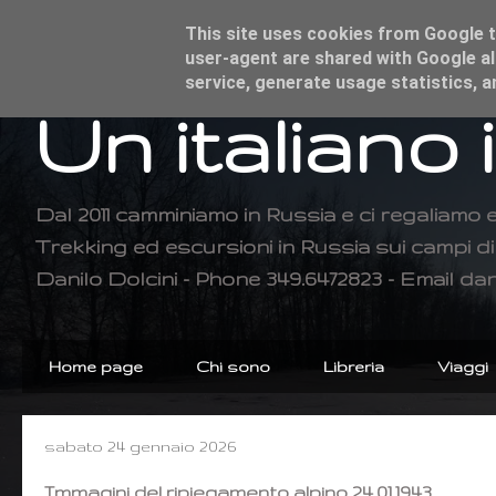
This site uses cookies from Google to
user-agent are shared with Google al
service, generate usage statistics, 
Un italiano 
Dal 2011 camminiamo in Russia e ci regaliamo 
Trekking ed escursioni in Russia sui campi 
Danilo Dolcini - Phone 349.6472823 - Email dan
Home page
Chi sono
Libreria
Viaggi
sabato 24 gennaio 2026
Immagini del ripiegamento alpino 24.01.1943