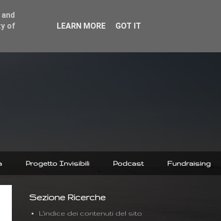
 and
y of
LEARN MORE
GOT IT
a
Progetto Invisibili
Podcast
Fundraising
Sezione Ricerche
L'indice dei contenuti del sito