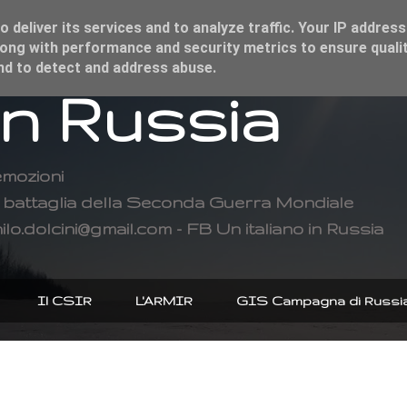
 deliver its services and to analyze traffic. Your IP address
ong with performance and security metrics to ensure qualit
and to detect and address abuse.
in Russia
emozioni
di battaglia della Seconda Guerra Mondiale
ilo.dolcini@gmail.com - FB Un italiano in Russia
Il CSIR
L'ARMIR
GIS Campagna di Russi