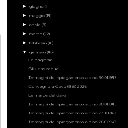
►
giugno
(7)
►
maggio
(14)
►
aprile
(8)
►
marzo
(22)
►
febbraio
(16)
▼
gennaio
(46)
La prigionia
Gli ultimi reduci
Immagini del ripiegamento alpino 30.01.1943
Convegno a Cevo (BS) 2026
Le marce del davai
Immagini del ripiegamento alpino 28.01.1943
Immagini del ripiegamento alpino 27.01.1943
Immagini del ripiegamento alpino 26.01.1943