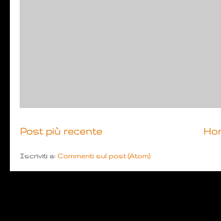
Post più recente
Ho
Iscriviti a:
Commenti sul post (Atom)