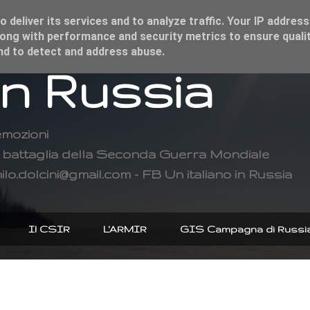
 deliver its services and to analyze traffic. Your IP address
ong with performance and security metrics to ensure qualit
and to detect and address abuse.
in Russia
emozioni
di battaglia della Seconda Guerra Mondiale
ilo.dolcini@gmail.com - FB Un italiano in Russia
Il CSIR
L'ARMIR
GIS Campagna di Russi