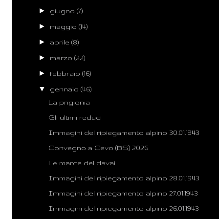
►
giugno
(7)
►
maggio
(14)
►
aprile
(8)
►
marzo
(22)
►
febbraio
(16)
▼
gennaio
(46)
La prigionia
Gli ultimi reduci
Immagini del ripiegamento alpino 30.01.1943
Convegno a Cevo (BS) 2026
Le marce del davai
Immagini del ripiegamento alpino 28.01.1943
Immagini del ripiegamento alpino 27.01.1943
Immagini del ripiegamento alpino 26.01.1943