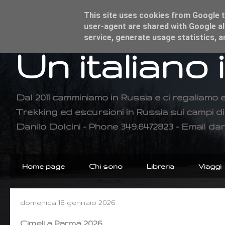
This site uses cookies from Google to
user-agent are shared with Google al
service, generate usage statistics, 
Un italiano 
Dal 2011 camminiamo in Russia e ci regaliamo 
Trekking ed escursioni in Russia sui campi 
Danilo Dolcini - Phone 349.6472823 - Email dan
Home page
Chi sono
Libreria
Viaggi
domenica 18 gennaio 2026
Cimeli a Parma 2026