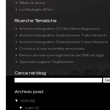
Pillole di storia
Le Medaglie d'Oro
Ricerche Tematiche
Archivio fotografico CC.NN. Mario Bagnasco
Archivio fotografico Sottotenente Tullio Dinarich
Archivio fotografico Sottotenente Carlo Mezzena
Cronaca di una sconfitta annunciata
Elenco dei miei convegni tenuti dal 2018 ad oggi
Speciale Legione Tagliamento
Cerca nel blog
Archivio post
▼
2026
(116)
►
luglio
(3)