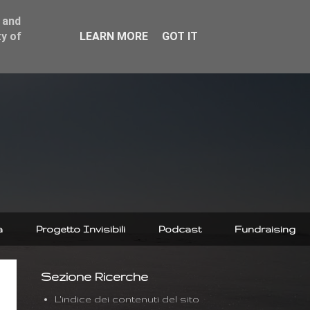
 and
y of
LEARN MORE
GOT IT
a
Progetto Invisibili
Podcast
Fundraising
Sezione Ricerche
L'indice dei contenuti del sito