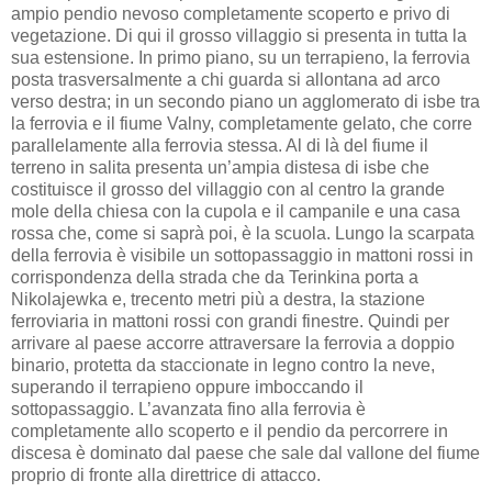
ampio pendio nevoso completamente scoperto e privo di
vegetazione. Di qui il grosso villaggio si presenta in tutta la
sua estensione. In primo piano, su un terrapieno, la ferrovia
posta trasversalmente a chi guarda si allontana ad arco
verso destra; in un secondo piano un agglomerato di isbe tra
la ferrovia e il fiume Valny, completamente gelato, che corre
parallelamente alla ferrovia stessa. Al di là del fiume il
terreno in salita presenta un’ampia distesa di isbe che
costituisce il grosso del villaggio con al centro la grande
mole della chiesa con la cupola e il campanile e una casa
rossa che, come si saprà poi, è la scuola. Lungo la scarpata
della ferrovia è visibile un sottopassaggio in mattoni rossi in
corrispondenza della strada che da Terinkina porta a
Nikolajewka e, trecento metri più a destra, la stazione
ferroviaria in mattoni rossi con grandi finestre. Quindi per
arrivare al paese accorre attraversare la ferrovia a doppio
binario, protetta da staccionate in legno contro la neve,
superando il terrapieno oppure imboccando il
sottopassaggio. L’avanzata fino alla ferrovia è
completamente allo scoperto e il pendio da percorrere in
discesa è dominato dal paese che sale dal vallone del fiume
proprio di fronte alla direttrice di attacco.