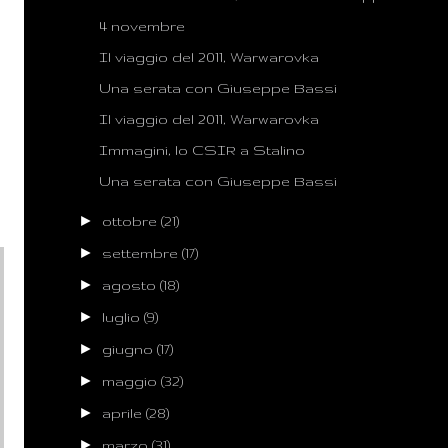
4 novembre
Il viaggio del 2011, Warwarovka
Una serata con Giuseppe Bassi
Il viaggio del 2011, Warwarovka
Immagini, lo CSIR a Stalino
Una serata con Giuseppe Bassi
►
ottobre
(21)
►
settembre
(17)
►
agosto
(18)
►
luglio
(9)
►
giugno
(17)
►
maggio
(32)
►
aprile
(28)
►
marzo
(31)