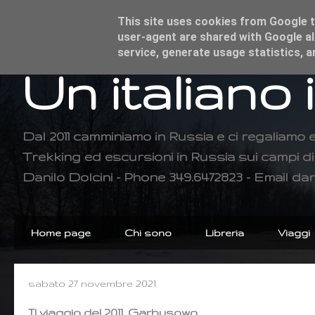
This site uses cookies from Google to
user-agent are shared with Google al
service, generate usage statistics, 
Un italiano 
Dal 2011 camminiamo in Russia e ci regaliamo 
Trekking ed escursioni in Russia sui campi 
Danilo Dolcini - Phone 349.6472823 - Email dan
Home page
Chi sono
Libreria
Viaggi
sabato 27 novembre 2021
Il viaggio del 2011, Garbusowo