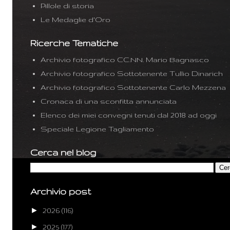
Pillole di storia
Le Medaglie d'Oro
Ricerche Tematiche
Archivio fotografico CC.NN. Mario Bagnasco
Archivio fotografico Sottotenente Tullio Dinarich
Archivio fotografico Sottotenente Carlo Mezzena
Cronaca di una sconfitta annunciata
Elenco dei miei convegni tenuti dal 2018 ad oggi
Speciale Legione Tagliamento
Cerca nel blog
Archivio post
►
2026
(116)
►
2025
(177)