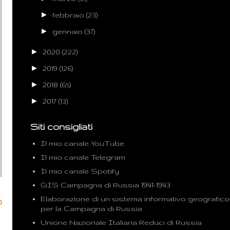
►
febbraio
(23)
►
gennaio
(37)
►
2020
(222)
►
2019
(126)
►
2018
(65)
►
2017
(13)
Siti consigliati
Il mio canale YouTube
Il mio canale Telegram
Il mio canale Spotify
GIS Campagna di Russia 1941-1943
Elaborazione di un sistema informativo geografico
o
per la Campagna di Russia
Unione Nazionale Italiana Reduci di Russia