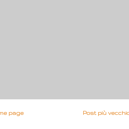
me page
Post più vecchi