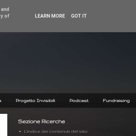
 and
y of
LEARN MORE
GOT IT
a
Progetto Invisibili
Podcast
Fundraising
Sezione Ricerche
L'indice dei contenuti del sito