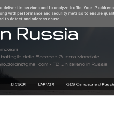
 deliver its services and to analyze traffic. Your IP address
ong with performance and security metrics to ensure qualit
and to detect and address abuse.
in Russia
emozioni
di battaglia della Seconda Guerra Mondiale
ilo.dolcini@gmail.com - FB Un italiano in Russia
Il CSIR
L'ARMIR
GIS Campagna di Russi