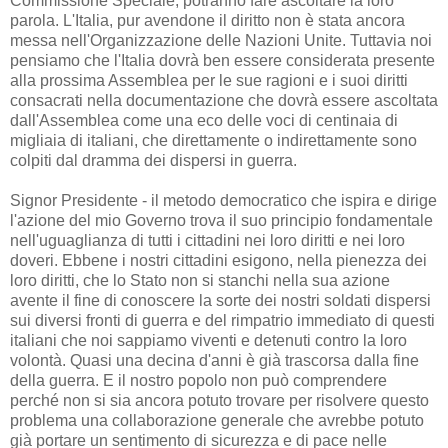
Commissione Speciale, potranno fare ascoltare la loro
parola. L'Italia, pur avendone il diritto non è stata ancora
messa nell'Organizzazione delle Nazioni Unite. Tuttavia noi
pensiamo che l'Italia dovrà ben essere considerata presente
alla prossima Assemblea per le sue ragioni e i suoi diritti
consacrati nella documentazione che dovrà essere ascoltata
dall'Assemblea come una eco delle voci di centinaia di
migliaia di italiani, che direttamente o indirettamente sono
colpiti dal dramma dei dispersi in guerra.
Signor Presidente - il metodo democratico che ispira e dirige
l'azione del mio Governo trova il suo principio fondamentale
nell'uguaglianza di tutti i cittadini nei loro diritti e nei loro
doveri. Ebbene i nostri cittadini esigono, nella pienezza dei
loro diritti, che lo Stato non si stanchi nella sua azione
avente il fine di conoscere la sorte dei nostri soldati dispersi
sui diversi fronti di guerra e del rimpatrio immediato di questi
italiani che noi sappiamo viventi e detenuti contro la loro
volontà. Quasi una decina d'anni è già trascorsa dalla fine
della guerra. E il nostro popolo non può comprendere
perché non si sia ancora potuto trovare per risolvere questo
problema una collaborazione generale che avrebbe potuto
già portare un sentimento di sicurezza e di pace nelle