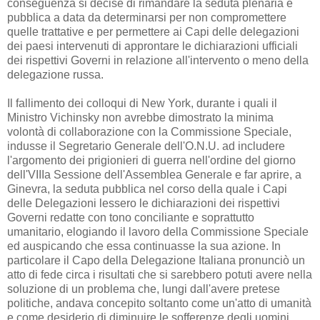
conseguenza si decise di rimandare la seduta plenaria e
pubblica a data da determinarsi per non compromettere
quelle trattative e per permettere ai Capi delle delegazioni
dei paesi intervenuti di approntare le dichiarazioni ufficiali
dei rispettivi Governi in relazione all'intervento o meno della
delegazione russa.
Il fallimento dei colloqui di New York, durante i quali il
Ministro Vichinsky non avrebbe dimostrato la minima
volontà di collaborazione con la Commissione Speciale,
indusse il Segretario Generale dell'O.N.U. ad includere
l'argomento dei prigionieri di guerra nell'ordine del giorno
dell'VIIIa Sessione dell'Assemblea Generale e far aprire, a
Ginevra, la seduta pubblica nel corso della quale i Capi
delle Delegazioni lessero le dichiarazioni dei rispettivi
Governi redatte con tono conciliante e soprattutto
umanitario, elogiando il lavoro della Commissione Speciale
ed auspicando che essa continuasse la sua azione. In
particolare il Capo della Delegazione Italiana pronunciò un
atto di fede circa i risultati che si sarebbero potuti avere nella
soluzione di un problema che, lungi dall'avere pretese
politiche, andava concepito soltanto come un'atto di umanità
e come desiderio di diminuire le sofferenze degli uomini.