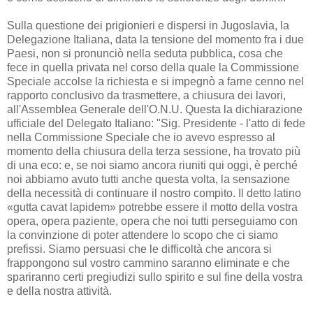
Sulla questione dei prigionieri e dispersi in Jugoslavia, la
Delegazione Italiana, data la tensione del momento fra i due
Paesi, non si pronunciò nella seduta pubblica, cosa che
fece in quella privata nel corso della quale la Commissione
Speciale accolse la richiesta e si impegnò a farne cenno nel
rapporto conclusivo da trasmettere, a chiusura dei lavori,
all'Assemblea Generale dell'O.N.U. Questa la dichiarazione
ufficiale del Delegato Italiano: "Sig. Presidente - l'atto di fede
nella Commissione Speciale che io avevo espresso al
momento della chiusura della terza sessione, ha trovato più
di una eco: e, se noi siamo ancora riuniti qui oggi, è perché
noi abbiamo avuto tutti anche questa volta, la sensazione
della necessità di continuare il nostro compito. Il detto latino
«gutta cavat lapidem» potrebbe essere il motto della vostra
opera, opera paziente, opera che noi tutti perseguiamo con
la convinzione di poter attendere lo scopo che ci siamo
prefissi. Siamo persuasi che le difficoltà che ancora si
frappongono sul vostro cammino saranno eliminate e che
spariranno certi pregiudizi sullo spirito e sul fine della vostra
e della nostra attività.