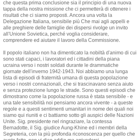
che questa prima conclusione sia il principio di una nuova
tappa della nostra missione che ci permetterà di ottenere i
risultati che ci siamo proposti. Ancora una volta la
Delegazione Italiana, sensibile più Che mai agli appelli e
alle preghiere delle famiglie dei dispersi rivolge un invito
all'Unione Sovietica, perché voglia considerare,
comprendere ed aiutare il lavoro della Commissione.
Il popolo italiano non ha dimenticato la nobiltà d'animo di cui
sono stati capaci, i lavoratori ed i cittadini della piana
ucraina verso i nostri soldati durante le drammatiche
giornate dell'inverno 1942-1943. Noi abbiamo una lunga
lista di episodi di fraternità umana di questa popolazione
verso i nostri connazionali, che si trascinavano senza aiuto
e senza protezione lungo le strade. Sono questi episodi che
dimostrano come la popolazione russa è stata sensibile - e
una tale sensibilità noi pensiamo ancora vivente - a queste
regole e a questi sentimenti umanitari in nome dei quali noi
siamo qui riuniti e ci battiamo sotto gli auspici delle Nazioni
Unite. Sig. presidente nel ringraziare, la contessa
Bernadotte, il Sig. giudice Aung-Khine ed i membri della
Segreteria, con la più profonda riconoscenza per quello che