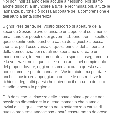
Noi non indirizziamo delle accuse a nessuno. Noi siamo
anche disposti a rinunciare a tutte le recriminazioni, a tutte le
lagnanze, purché ciò possa apportare della comprensione e
dell'aiuto a tanta sofferenza.
Signor Presidente, nel Vostro discorso di apertura della
seconda Sessione avete lanciato un appello al sentimento
umanitario dei popoli e dei governi. Ebbene, per il rispetto di
questo sentimento, purché la causa della giustizia possa
trionfare, per l'osservanza di questi principi della libertà e
della democrazia per i quali noi speriamo di creare un
mondo nuovo, tenendo presente allo spirito l'insegnamento
e la venerazione di quelli che sono caduti nel compimento
del proprio dovere, oggi noi siamo ancora in questa sala,
non solamente per domandare il Vostro aiuto, ma per dare
anche il nostro ed appoggiare con tutte le nostre forze le
richieste degli altri paesi che chiedono il rimpatrio dei loro
cittadini ancora in prigionia.
Può darsi che la tristezza delle nostre anime - poiché non
possiamo dimenticare in questo momento che siamo gli
inviati di tutti quelli che sono nella sofferenza a causa di
questo problema angoscioso - potrà essere meno dolorosa