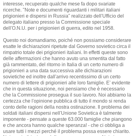
interesse, recuperato qualche mese fa dopo svariate
ricerche. "Note e documenti riguardanti i militari italiani
prigionieri e dispersi in Russia" realizzato dell'Ufficio del
delegato italiano presso la Commissione speciale
dell'O.N.U. per i prigionieri di guerra, edito nel 1958.
Questo noi domandiamo, poiché non possiamo considerare
esatte le dichiarazioni ripetute dal Governo sovietico circa il
rimpatrio totale dei prigionieri italiani. In effetti queste sono
delle affermazioni che hanno avuto una smentita dal fatto
già rammentato, del ritorno in Italia di un certo numero di
prigionieri a una data successiva alle dichiarazioni
sovietiche ed inoltre dall'arrivo recentissimo di un certo
numero di lettere di prigionieri alle loro famiglie. E' evidente
che in questa situazione, noi pensiamo che è necessario
che la Commissione prosegua il suo lavoro. Noi abbiamo la
certezza che l'opinione pubblica di tutto il mondo si renda
conto delle ragioni della nostra ostinazione. Il problema dei
soldati italiani dispersi nell'Unione Sovietica è talmente
imponente - pensate a queste 63.000 famiglie che piangono
e che ancora hanno qualche speranza! - che ci obbliga a
usare tutti i mezzi perché il problema possa essere chiarito.