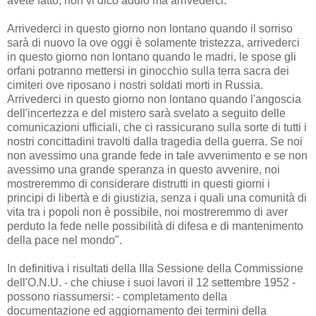
avete fatto, non vi dico addio ma arrivederci.
Arrivederci in questo giorno non lontano quando il sorriso
sarà di nuovo la ove oggi è solamente tristezza, arrivederci
in questo giorno non lontano quando le madri, le spose gli
orfani potranno mettersi in ginocchio sulla terra sacra dei
cimiteri ove riposano i nostri soldati morti in Russia.
Arrivederci in questo giorno non lontano quando l'angoscia
dell'incertezza e del mistero sarà svelato a seguito delle
comunicazioni ufficiali, che ci rassicurano sulla sorte di tutti i
nostri concittadini travolti dalla tragedia della guerra. Se noi
non avessimo una grande fede in tale avvenimento e se non
avessimo una grande speranza in questo avvenire, noi
mostreremmo di considerare distrutti in questi giorni i
principi di libertà e di giustizia, senza i quali una comunità di
vita tra i popoli non è possibile, noi mostreremmo di aver
perduto la fede nelle possibilità di difesa e di mantenimento
della pace nel mondo".
In definitiva i risultati della IIIa Sessione della Commissione
dell'O.N.U. - che chiuse i suoi lavori il 12 settembre 1952 -
possono riassumersi: - completamento della
documentazione ed aggiornamento dei termini della