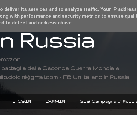
 deliver its services and to analyze traffic. Your IP address
ong with performance and security metrics to ensure qualit
and to detect and address abuse.
in Russia
emozioni
di battaglia della Seconda Guerra Mondiale
ilo.dolcini@gmail.com - FB Un italiano in Russia
Il CSIR
L'ARMIR
GIS Campagna di Russi