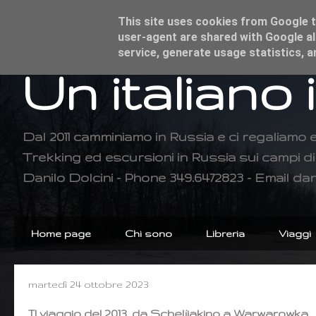
This site uses cookies from Google to
user-agent are shared with Google al
service, generate usage statistics, 
Un italiano 
Dal 2011 camminiamo in Russia e ci regaliamo 
Trekking ed escursioni in Russia sui campi 
Danilo Dolcini - Phone 349.6472823 - Email dan
Home page
Chi sono
Libreria
Viaggi
martedì 24 ottobre 2023
Il viaggio del 2013, da Scheljiakino a Warwarowka