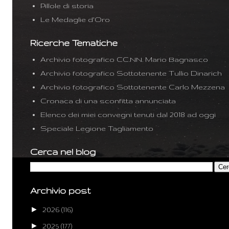
Pillole di storia
Le Medaglie d'Oro
Ricerche Tematiche
Archivio fotografico CC.NN. Mario Bagnasco
Archivio fotografico Sottotenente Tullio Dinarich
Archivio fotografico Sottotenente Carlo Mezzena
Cronaca di una sconfitta annunciata
Elenco dei miei convegni tenuti dal 2018 ad oggi
Speciale Legione Tagliamento
Cerca nel blog
Archivio post
►
2026
(116)
►
2025
(177)