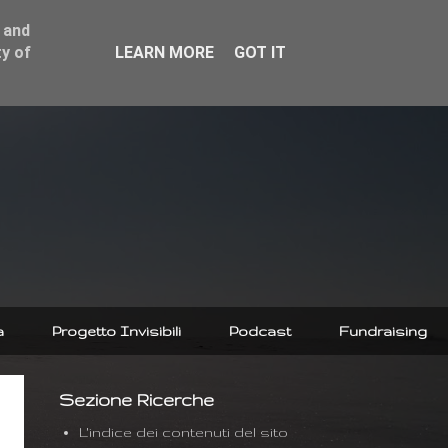
 and
y of
LEARN MORE
GOT IT
a
Progetto Invisibili
Podcast
Fundraising
Sezione Ricerche
L'indice dei contenuti del sito