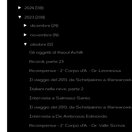
►
2024
(138)
▼
2023
(208)
►
dicembre
(24)
►
novembre
(14)
▼
ottobre
(12)
Gli oggetti di Raoul Achilli
Ricordi, parte 23
Ricompense - 2° Corpo d'A. - Gr. Leonessa
Il viaggio del 2013, da Scheljiakino a Warwarowk
Italiani nella neve, parte 2
Intervista a Salmaso Santo
Il viaggio del 2013, da Scheljiakino a Warwarowk
Intervista a De Ambrosis Edmondo
Ricompense - 2° Corpo d'A. - Gr. Valle Scrivia