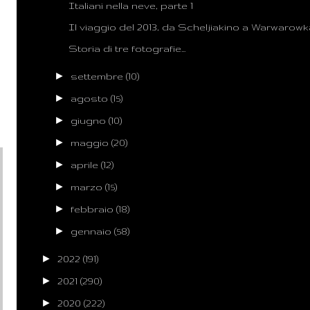
Italiani nella neve, parte 1
Il viaggio del 2013, da Scheljiakino a Warwarowk
Storia di tre fotografie...
►
settembre
(10)
►
agosto
(15)
►
giugno
(10)
►
maggio
(20)
►
aprile
(12)
►
marzo
(15)
►
febbraio
(18)
►
gennaio
(58)
►
2022
(191)
►
2021
(290)
►
2020
(222)