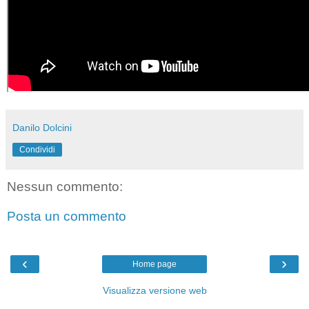
Danilo Dolcini
Condividi
Nessun commento:
Posta un commento
‹
›
Home page
Visualizza versione web