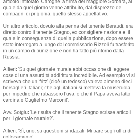
articolo intitolato 'Carogne' a firma del maggiore Sorbara, al
quale da quel giorno venne attribuito, dal disprezzo dei
compagni di prigionia, quello stesso appellativo.
Un altro articolo, dovuto alla penna del tenente Beraudi, era
diretto contro il tenente Stagno, ex consigliere nazionale, il
quale in conseguenza di quella pubblicazione, dopo essere
stato interrogato a lungo dal commissario Rizzoli fu trasferito
in un campo di punizione e non ha fatto più ritorno dalla
Russia.
Alfieri: 'Su quel giornale murale ebbi occasione di leggere
cose di una assurdità addirittura incredibile. Ad esempio vi si
scriveva che un 'fritz' (cioè un tedesco) valeva almeno dieci
bersaglieri italiani; che agli italiani si metteva la museruola
per impedire che rubassero l'uva; e che il Papa aveva fatto
cardinale Guglielmo Marconi!'.
Avv. Sotgiu: 'Le risulta che il tenente Stagno scrisse articoli
per il giornale murale?'.
Alfieri: 'Sì, uno, su questioni sindacali. Mi pare sugli uffici di
collocamento'.