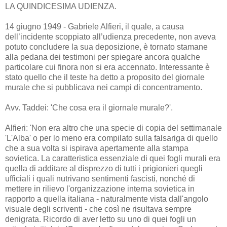
LA QUINDICESIMA UDIENZA.
14 giugno 1949 - Gabriele Alfieri, il quale, a causa
dell’incidente scoppiato all’udienza precedente, non aveva
potuto concludere la sua deposizione, è tornato stamane
alla pedana dei testimoni per spiegare ancora qualche
particolare cui finora non si era accennato. Interessante è
stato quello che il teste ha detto a proposito del giornale
murale che si pubblicava nei campi di concentramento.
Avv. Taddei: 'Che cosa era il giornale murale?'.
Alfieri: 'Non era altro che una specie di copia del settimanale
'L'Alba' o per lo meno era compilato sulla falsariga di quello
che a sua volta si ispirava apertamente alla stampa
sovietica. La caratteristica essenziale di quei fogli murali era
quella di additare al disprezzo di tutti i prigionieri quegli
ufficiali i quali nutrivano sentimenti fascisti, nonché di
mettere in rilievo l'organizzazione interna sovietica in
rapporto a quella italiana - naturalmente vista dall'angolo
visuale degli scriventi - che così ne risultava sempre
denigrata. Ricordo di aver letto su uno di quei fogli un