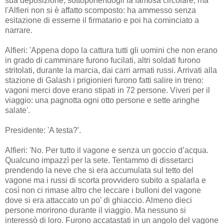
sua deposizione, sottoponendogli la famosa circolare, ma
l'Alfieri non si è affatto scomposto: ha ammesso senza
esitazione di esserne il firmatario e poi ha cominciato a
narrare.
Alfieri: 'Appena dopo la cattura tutti gli uomini che non erano
in grado di camminare furono fucilati, altri soldati furono
stritolati, durante la marcia, dai carri armati russi. Arrivati alla
stazione di Galash i prigionieri furono fatti salire in treno:
vagoni merci dove erano stipati in 72 persone. Viveri per il
viaggio: una pagnotta ogni otto persone e sette aringhe
salate'.
Presidente: 'A testa?'.
Alfieri: 'No. Per tutto il vagone e senza un goccio d’acqua.
Qualcuno impazzì per la sete. Tentammo di dissetarci
prendendo la neve che si era accumulata sul tetto del
vagone ma i russi di scorta provvidero subito a spalarla e
così non ci rimase altro che leccare i bulloni del vagone
dove si era attaccato un po’ di ghiaccio. Almeno dieci
persone morirono durante il viaggio. Ma nessuno si
interessò di loro. Furono accatastati in un angolo del vagone