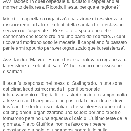
Avv. Taddei: 'In quell'ospedale fu fucilato il cappellano al
momento della resa. Ricorda il teste, per quale ragione?'.
Minici: 'Il cappellano organizzò una azione di resistenza ai
russi insieme ad alcuni soldati della sanità che prestavano
servizio nell'ospedale. I Russi allora spararono delle
cannonate che fecero crollare una parte dell’edificio. Alcuni
ricoverati morirono sotto le macerie. Il cappellano fu passato
per le armi appunto per aver organizzato quella resistenza'.
Avv. Taddei: 'Ma via... E con che cosa potevano organizzare
la resistenza i soldati di sanità? Tutti sanno che essi sono
disarmati'.
Il teste fu trasportato nei pressi di Stalingrado, in una zona
dal clima freddissimo; ma da lì, per il personale
interessamento di Togliatti, lo trasferirono in un campo molto
attrezzato ad Usbeghistan, un posto dal clima ideale, dove
trovò anche dei fuorusciti italiani che si interessarono molto
dei prigionieri, organizzarono una scuola per analfabeti e
formarono persino una squadra di calcio. L'ultimo teste della
giornata, Pietro Giuffrida, non ha fatto che ripetere
circostanze già note, dilungandosi soprattutto sulla