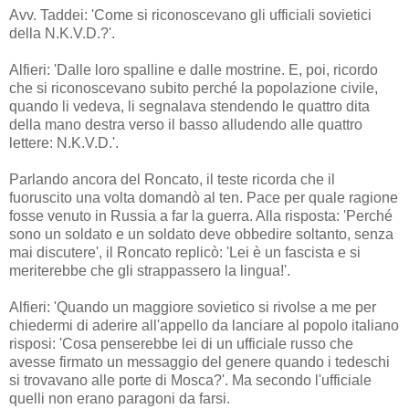
Avv. Taddei: 'Come si riconoscevano gli ufficiali sovietici
della N.K.V.D.?'.
Alfieri: 'Dalle loro spalline e dalle mostrine. E, poi, ricordo
che si riconoscevano subito perché la popolazione civile,
quando li vedeva, li segnalava stendendo le quattro dita
della mano destra verso il basso alludendo alle quattro
lettere: N.K.V.D.'.
Parlando ancora del Roncato, il teste ricorda che il
fuoruscito una volta domandò al ten. Pace per quale ragione
fosse venuto in Russia a far la guerra. Alla risposta: 'Perché
sono un soldato e un soldato deve obbedire soltanto, senza
mai discutere', il Roncato replicò: 'Lei è un fascista e si
meriterebbe che gli strappassero la lingua!'.
Alfieri: 'Quando un maggiore sovietico si rivolse a me per
chiedermi di aderire all'appello da lanciare al popolo italiano
risposi: 'Cosa penserebbe lei di un ufficiale russo che
avesse firmato un messaggio del genere quando i tedeschi
si trovavano alle porte di Mosca?'. Ma secondo l'ufficiale
quelli non erano paragoni da farsi.