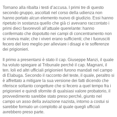
Tornano alla ribalta i testi d’accusa. I primi tre di questo
secondo gruppo, ascoltati nel corso della udienza non
hanno portato alcun elemento nuovo di giudizio. Essi hanno
ripetuto in sostanza quello che già ci avevano raccontato i
primi dieci favorevoli all'attuale querelante: hanno
confermato che dopotutto nei campi di concentramento non
si viveva male; che i viveri erano sufficienti; che i fuorusciti
fecero del loro meglio per alleviare i disagi e le sofferenze
dei prigionieri.
Il primo a presentarsi è stato il cap. Giuseppe Manzi, il quale
ha voluto spiegare al Tribunale perché il cap. Magnani, il
ten. Ioli ed altri ufficiali prigionieri furono mandati nel campo
di Elabuga. Secondo il racconto del teste, il quale, peraltro si
è affrettato a mitigare la sua versione dei fatti dicendo che
riferisce soltanto congetture che si fecero a quel tempo fra i
prigionieri e quindi sfornite di qualsiasi valore probatorio, il
provvedimento sarebbe stato preso perché, giunto nel
campo un asso della aviazione nazista, intorno a costui si
sarebbe formalo un complotto al quale quegli ufficiali
avrebbero preso parte.