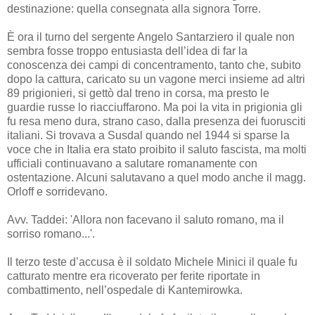
destinazione: quella consegnata alla signora Torre.
È ora il turno del sergente Angelo Santarziero il quale non
sembra fosse troppo entusiasta dell’idea di far la
conoscenza dei campi di concentramento, tanto che, subito
dopo la cattura, caricato su un vagone merci insieme ad altri
89 prigionieri, si gettò dal treno in corsa, ma presto le
guardie russe lo riacciuffarono. Ma poi la vita in prigionia gli
fu resa meno dura, strano caso, dalla presenza dei fuorusciti
italiani. Si trovava a Susdal quando nel 1944 si sparse la
voce che in Italia era stato proibito il saluto fascista, ma molti
ufficiali continuavano a salutare romanamente con
ostentazione. Alcuni salutavano a quel modo anche il magg.
Orloff e sorridevano.
Avv. Taddei: 'Allora non facevano il saluto romano, ma il
sorriso romano...'.
Il terzo teste d’accusa è il soldato Michele Minici il quale fu
catturato mentre era ricoverato per ferite riportate in
combattimento, nell’ospedale di Kantemirowka.