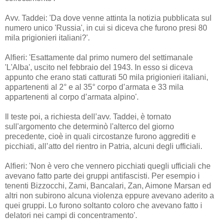
Avv. Taddei: 'Da dove venne attinta la notizia pubblicata sul
numero unico 'Russia', in cui si diceva che furono presi 80
mila prigionieri italiani?'.
Alfieri: 'Esattamente dal primo numero del settimanale
'L'Alba', uscito nel febbraio del 1943. In esso si diceva
appunto che erano stati catturati 50 mila prigionieri italiani,
appartenenti al 2° e al 35° corpo d’armata e 33 mila
appartenenti al corpo d’armata alpino'.
Il teste poi, a richiesta dell’avv. Taddei, è tornato
sull'argomento che determinò l'alterco del giorno
precedente, cioè in quali circostanze furono aggrediti e
picchiati, all’atto del rientro in Patria, alcuni degli ufficiali.
Alfieri: 'Non è vero che vennero picchiati quegli ufficiali che
avevano fatto parte dei gruppi antifascisti. Per esempio i
tenenti Bizzocchi, Zami, Bancalari, Zan, Aimone Marsan ed
altri non subirono alcuna violenza eppure avevano aderito a
quei gruppi. Lo furono soltanto coloro che avevano fatto i
delatori nei campi di concentramento'.