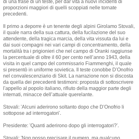
di una frase di un teste, per dar vita a nuovi incidenti di
proporzioni maggiori di quelli scoppiati nelle tornate
precedenti.
Il primo a deporre è un tenente degli alpini Girolamo Stovali,
il quale narra della sua cattura, della fucilazione del suo
attendente, della tragica marcia, della vita vissuta da lui e
dai suoi compagni nei vari campi di concentramento, della
mortalità tra i prigionieri che nel campo di Oranki raggiunse
la percentuale di oltre il 60 per cento nell’anno 1943, della
visita in quel campo del commissario Fiammenghi, il quale
si presentò in uniforme sovietica. Il teste conobbe D'Onofrio
nel convalescenziario di Skit. La narrazione non si discosta
da quella dei precedenti testimoni: proposta di sottoscrivere
l'appello al popolo italiano, rifiuto della maggior parte degli
internati, minacce dell’attuale querelante.
Stovali: 'Alcuni aderirono soltanto dopo che D'Onofrio li
sottopose ad interrogatori'.
Presidente: 'Quanti aderirono dopo gli interrogatori?'.
Stovali: 'Non posso precisare il numero, ma qualcuno