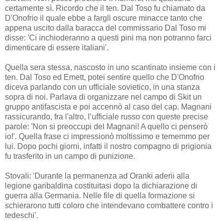
certamente sì. Ricordo che il ten. Dal Toso fu chiamato da
D'Onofrio il quale ebbe a fargli oscure minacce tanto che
appena uscito dalla baracca del commissario Dal Toso mi
disse: 'Ci inchioderanno a questi pini ma non potranno farci
dimenticare di essere italiani'.
Quella sera stessa, nascosto in uno scantinato insieme con i
ten. Dal Toso ed Emett, potei sentire quello che D'Onofrio
diceva parlando con un ufficiale sovietico, in una stanza
sopra di noi. Parlava di organizzare nel campo di Skit un
gruppo antifascista e poi accennò al caso del cap. Magnani
rassicurando, fra l'altro, l’ufficiale russo con queste precise
parole: 'Non si preoccupi del Magnani! A quello ci penserò
io!'. Quella frase ci impressionò moltissimo e tememmo per
lui. Dopo pochi giorni, infatti il nostro compagno di prigionia
fu trasferito in un campo di punizione.
Stovali: 'Durante la permanenza ad Oranki aderii alla
legione garibaldina costituitasi dopo la dichiarazione di
guerra alla Germania. Nelle file di quella formazione si
schierarono tutti coloro che intendevano combattere contro i
tedeschi'.