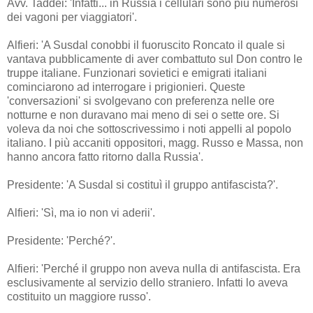
Avv. Taddei: 'Infatti... in Russia i cellulari sono più numerosi
dei vagoni per viaggiatori'.
Alfieri: 'A Susdal conobbi il fuoruscito Roncato il quale si
vantava pubblicamente di aver combattuto sul Don contro le
truppe italiane. Funzionari sovietici e emigrati italiani
cominciarono ad interrogare i prigionieri. Queste
'conversazioni' si svolgevano con preferenza nelle ore
notturne e non duravano mai meno di sei o sette ore. Si
voleva da noi che sottoscrivessimo i noti appelli al popolo
italiano. I più accaniti oppositori, magg. Russo e Massa, non
hanno ancora fatto ritorno dalla Russia'.
Presidente: 'A Susdal si costituì il gruppo antifascista?'.
Alfieri: 'Sì, ma io non vi aderii'.
Presidente: 'Perché?'.
Alfieri: 'Perché il gruppo non aveva nulla di antifascista. Era
esclusivamente al servizio dello straniero. Infatti lo aveva
costituito un maggiore russo'.