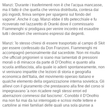
Manzi: 'Durante i trasferimenti non è che l'acqua mancasse,
ma il fatto è che quella che veniva distribuita, contesa dai
più ingordi, finiva sempre per spargersi sul fondo del
vagone'. Anche il cap. Manzi ebbe il tifo petecchiale e fu
ricoverato nel lazzaretto di Oranki dove il commissario
Fiammenghi si prodigava per venire incontro ed esaudire
tutti i desideri che venivano espressi dai degenti.
Manzi: 'Io stesso chiesi di essere trasportato al campo di Skit
per essere confessato da Don Franzoni. Fiammenghi mi
accompagnò personalmente dal sacerdote. Non mi risulta
che ufficiali prigionieri si siano mai lamentati di pressioni
morali o di minacce da parte di D'Onofrio; e quanto alla
scuola antifascista, alla quale io aderii spontaneamente, non
vi venivano impartite che lezioni di storia e geografia
economica dell'Italia, del movimento operaio italiano e
qualche elemento della organizzazione interna sovietica. Gli
allievi con il giuramento che prestavano alla fine del corso si
impegnavano 'a non ricadere negli stessi errori ed
aberrazioni commessi dal fascismo'. Conobbi il D'Onofrio
ma non fui mai da lui interrogato e scrissi molte lettere e
cartoline ai miei familiari delle quali una sola giunse a