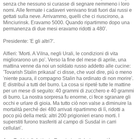
senza che nessuno si curasse di segnare nemmeno i loro
nomi. Alle fermate i cadaveri venivano tirati fuori dai russi e
gettati sulla neve. Arrivammo, quelli che ci riuscirono, a
Minciurinsk. Eravamo 5000. Quando ripartimmo dopo una
permanenza di due mesi eravamo ridotti a 480'.
Presidente: 'E gli altri?'.
Alfieri: 'Morti. A Vilna, negli Urali, le condizioni di vita
migliorarono un po'. Verso la fine del mese di aprile, una
mattina venne da noi un soldato russo addetto alle cucine:
'Tovarish Stalin prikasal' ci disse, che vuol dire, più o meno
'niente paura, il compagno Stalin ha ordinato di non morire'.
E distribuì a tutti del burro. La cosa si ripeté tutte le mattine
per un mese di seguito: 40 grammi di zucchero e 40 grammi
di burro. La nostra sorpresa fu enorme, ci fece sgranare gli
occhi e urlare di gioia. Ma tutto ciò non valse a diminuire la
mortalità perché dei 480 arrivati ripartimmo di lì, ridotti a
poco più della metà: altri 200 prigionieri erano morti. I
superstiti furono trasferiti al campo di Susdal in carri
cellulari'.