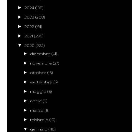
►
2024
(138)
►
2023
(208)
►
2022
(191)
►
2021
(290)
▼
2020
(222)
►
dicembre
(41)
►
novembre
(27)
►
ottobre
(13)
►
settembre
(5)
►
maggio
(6)
►
aprile
(9)
►
marzo
(1)
►
febbraio
(10)
▼
gennaio
(110)