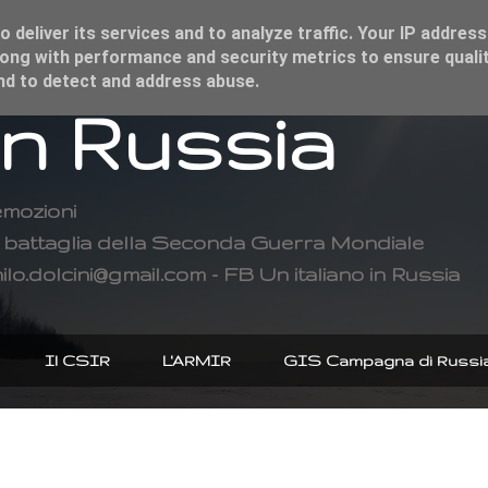
 deliver its services and to analyze traffic. Your IP address
ong with performance and security metrics to ensure qualit
and to detect and address abuse.
in Russia
emozioni
di battaglia della Seconda Guerra Mondiale
ilo.dolcini@gmail.com - FB Un italiano in Russia
Il CSIR
L'ARMIR
GIS Campagna di Russi