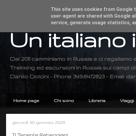
This site uses cookies from Google to
user-agent are shared with Google al
service, generate usage statistics, 
Un italiano 
Dal 2011 camminiamo in Russia e ci regaliamo 
Trekking ed escursioni in Russia sui campi 
Danilo Dolcini - Phone 349.6472823 - Email dan
Home page
Chi sono
Libreria
Viaggi
giovedì 30 gennaio 2020
Il Tenente Rebeggiani