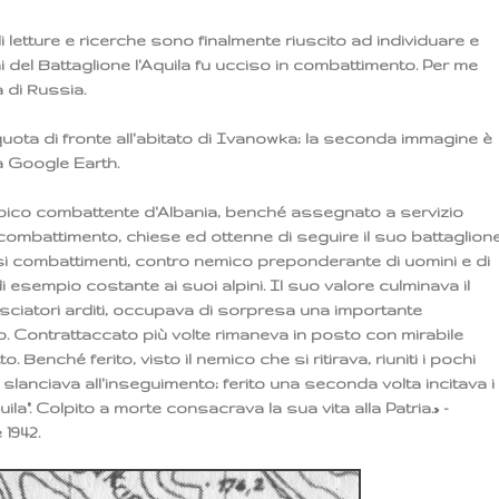
letture e ricerche sono finalmente riuscito ad individuare e
del Battaglione l'Aquila fu ucciso in combattimento. Per me
 di Russia.
uota di fronte all'abitato di Ivanowka; la seconda immagine è
da Google Earth.
«Eroico combattente d'Albania, benché assegnato a servizio
combattimento, chiese ed ottenne di seguire il suo battaglion
nosi combattimenti, contro nemico preponderante di uomini e di
esempio costante ai suoi alpini. Il suo valore culminava il
ciatori arditi, occupava di sorpresa una importante
o. Contrattaccato più volte rimaneva in posto con mirabile
Benché ferito, visto il nemico che si ritirava, riuniti i pochi
si slanciava all'inseguimento; ferito una seconda volta incitava i
uila". Colpito a morte consacrava la sua vita alla Patria.» -
1942.