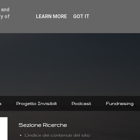
 and
y of
LEARN MORE
GOT IT
a
Progetto Invisibili
Podcast
Fundraising
Sezione Ricerche
L'indice dei contenuti del sito