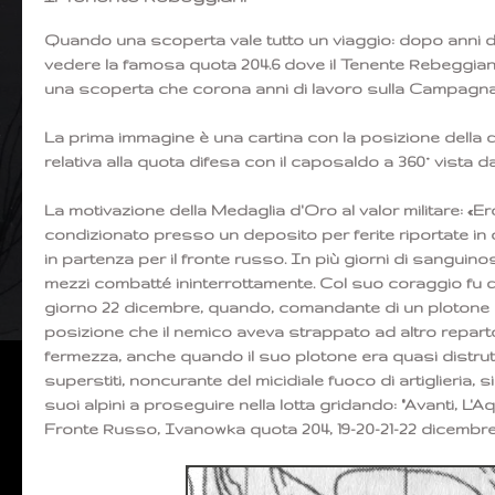
Quando una scoperta vale tutto un viaggio: dopo anni di 
vedere la famosa quota 204.6 dove il Tenente Rebeggiani 
una scoperta che corona anni di lavoro sulla Campagna
La prima immagine è una cartina con la posizione della q
relativa alla quota difesa con il caposaldo a 360° vista 
La motivazione della Medaglia d'Oro al valor militare: 
condizionato presso un deposito per ferite riportate in 
in partenza per il fronte russo. In più giorni di sangui
mezzi combatté ininterrottamente. Col suo coraggio fu di 
giorno 22 dicembre, quando, comandante di un plotone s
posizione che il nemico aveva strappato ad altro repart
fermezza, anche quando il suo plotone era quasi distrutto. 
superstiti, noncurante del micidiale fuoco di artiglieria, 
suoi alpini a proseguire nella lotta gridando: "Avanti, L'Aq
Fronte Russo, Ivanowka quota 204, 19-20-21-22 dicembre 