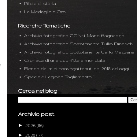
Pillole di storia
Le Medaglie d'Oro
Ricerche Tematiche
Archivio fotografico CC.NN. Mario Bagnasco
Archivio fotografico Sottotenente Tullio Dinarich
Archivio fotografico Sottotenente Carlo Mezzena
Cronaca di una sconfitta annunciata
e
Elenco dei miei convegni tenuti dal 2018 ad oggi
Speciale Legione Tagliamento
Cerca nel blog
Archivio post
►
2026
(116)
►
2025
(177)