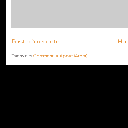
Post più recente
Ho
Iscriviti a:
Commenti sul post (Atom)