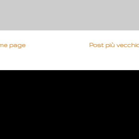
me page
Post più vecchi