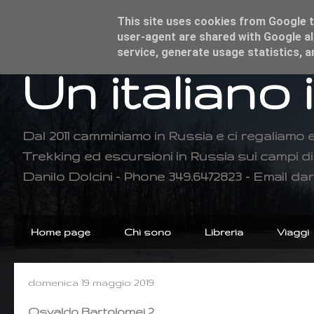
This site uses cookies from Google to
user-agent are shared with Google al
service, generate usage statistics, 
Un italiano 
Dal 2011 camminiamo in Russia e ci regaliamo 
Trekking ed escursioni in Russia sui campi 
Danilo Dolcini - Phone 349.6472823 - Email dan
Home page
Chi sono
Libreria
Viaggi
domenica 19 maggio 2019
Osvaldo Bartolomei 2