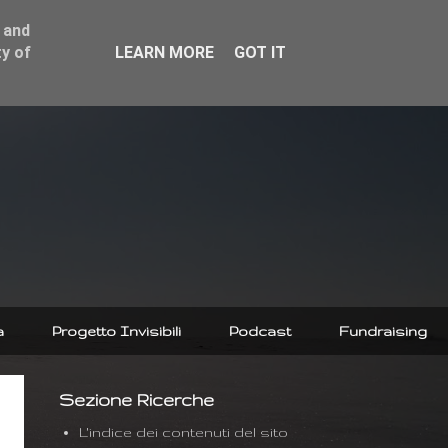
 and
y of
LEARN MORE
GOT IT
a
Progetto Invisibili
Podcast
Fundraising
Sezione Ricerche
L'indice dei contenuti del sito