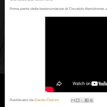
Prima parte della testimonianza di Osvaldo Bartolomei, 
Pubblicato da
Danilo Dolcini