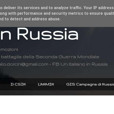
 deliver its services and to analyze traffic. Your IP address
ong with performance and security metrics to ensure qualit
and to detect and address abuse.
in Russia
emozioni
di battaglia della Seconda Guerra Mondiale
ilo.dolcini@gmail.com - FB Un italiano in Russia
Il CSIR
L'ARMIR
GIS Campagna di Russi