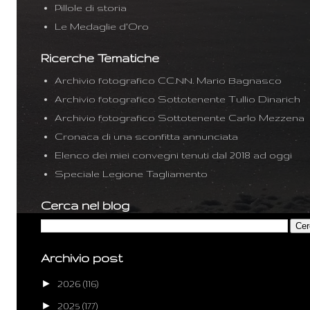
Pillole di storia
Le Medaglie d'Oro
Ricerche Tematiche
Archivio fotografico CC.NN. Mario Bagnasco
Archivio fotografico Sottotenente Tullio Dinarich
Archivio fotografico Sottotenente Carlo Mezzena
Cronaca di una sconfitta annunciata
Elenco dei miei convegni tenuti dal 2018 ad oggi
Speciale Legione Tagliamento
Cerca nel blog
Archivio post
►
2026
(116)
►
2025
(177)