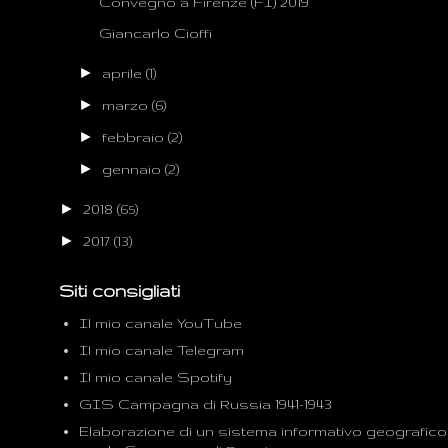
Convegno a Firenze (FI) 2019
Giancarlo Cioffi
►
aprile
(1)
►
marzo
(6)
►
febbraio
(2)
►
gennaio
(2)
►
2018
(65)
►
2017
(13)
Siti consigliati
Il mio canale YouTube
Il mio canale Telegram
Il mio canale Spotify
GIS Campagna di Russia 1941-1943
Elaborazione di un sistema informativo geografico