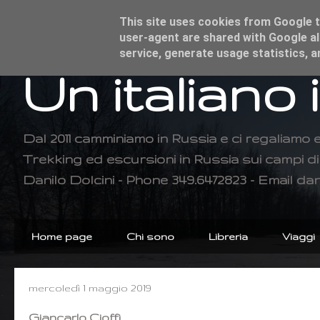
This site uses cookies from Google to
user-agent are shared with Google al
service, generate usage statistics, 
Un italiano 
Dal 2011 camminiamo in Russia e ci regaliamo 
Trekking ed escursioni in Russia sui campi 
Danilo Dolcini - Phone 349.6472823 - Email dan
Home page
Chi sono
Libreria
Viaggi
mercoledì 1 maggio 2019
Giancarlo Cioffi