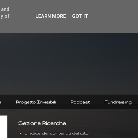
 and
y of
LEARN MORE
GOT IT
a
Progetto Invisibili
Podcast
Fundraising
Sezione Ricerche
L'indice dei contenuti del sito