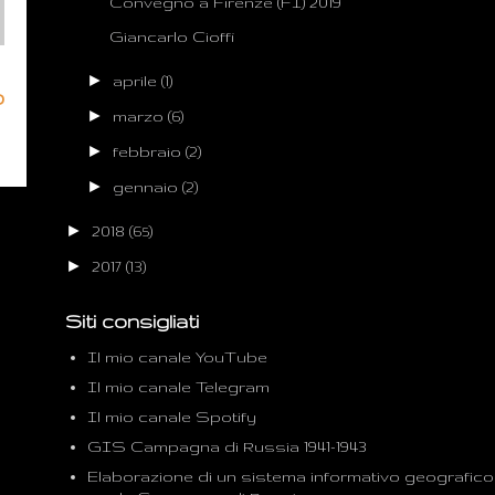
Convegno a Firenze (FI) 2019
Giancarlo Cioffi
►
aprile
(1)
o
►
marzo
(6)
►
febbraio
(2)
►
gennaio
(2)
►
2018
(65)
►
2017
(13)
Siti consigliati
Il mio canale YouTube
Il mio canale Telegram
Il mio canale Spotify
GIS Campagna di Russia 1941-1943
Elaborazione di un sistema informativo geografico