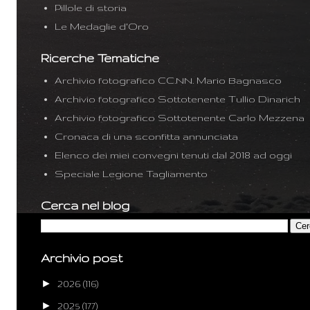
Pillole di storia
Le Medaglie d'Oro
Ricerche Tematiche
Archivio fotografico CC.NN. Mario Bagnasco
Archivio fotografico Sottotenente Tullio Dinarich
Archivio fotografico Sottotenente Carlo Mezzena
Cronaca di una sconfitta annunciata
Elenco dei miei convegni tenuti dal 2018 ad oggi
Speciale Legione Tagliamento
Cerca nel blog
Archivio post
►
2026
(116)
►
2025
(177)