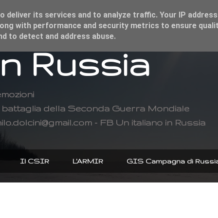
 deliver its services and to analyze traffic. Your IP address
ong with performance and security metrics to ensure qualit
and to detect and address abuse.
in Russia
emozioni
di battaglia della Seconda Guerra Mondiale
ilo.dolcini@gmail.com - FB Un italiano in Russia
Il CSIR
L'ARMIR
GIS Campagna di Russi