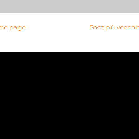
me page
Post più vecchi