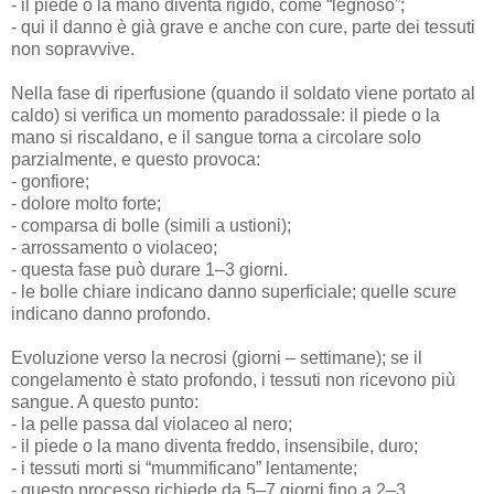
- il piede o la mano diventa rigido, come “legnoso”;
- qui il danno è già grave e anche con cure, parte dei tessuti
non sopravvive.
Nella fase di riperfusione (quando il soldato viene portato al
caldo) si verifica un momento paradossale: il piede o la
mano si riscaldano, e il sangue torna a circolare solo
parzialmente, e questo provoca:
- gonfiore;
- dolore molto forte;
- comparsa di bolle (simili a ustioni);
- arrossamento o violaceo;
- questa fase può durare 1–3 giorni.
- le bolle chiare indicano danno superficiale; quelle scure
indicano danno profondo.
Evoluzione verso la necrosi (giorni – settimane); se il
congelamento è stato profondo, i tessuti non ricevono più
sangue. A questo punto:
- la pelle passa dal violaceo al nero;
- il piede o la mano diventa freddo, insensibile, duro;
- i tessuti morti si “mummificano” lentamente;
- questo processo richiede da 5–7 giorni fino a 2–3