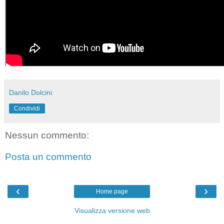
Danilo Dolcini
Condividi
Nessun commento:
Posta un commento
‹
›
Home page
Visualizza versione web