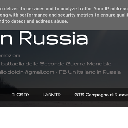
 deliver its services and to analyze traffic. Your IP address
ong with performance and security metrics to ensure qualit
and to detect and address abuse.
in Russia
emozioni
di battaglia della Seconda Guerra Mondiale
ilo.dolcini@gmail.com - FB Un italiano in Russia
Il CSIR
L'ARMIR
GIS Campagna di Russi