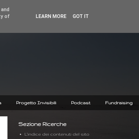
 and
y of
LEARN MORE
GOT IT
a
Progetto Invisibili
Podcast
Fundraising
Sezione Ricerche
L'indice dei contenuti del sito