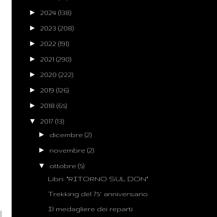
►
2024
(138)
►
2023
(208)
►
2022
(191)
►
2021
(290)
►
2020
(222)
►
2019
(126)
►
2018
(65)
▼
2017
(13)
►
dicembre
(2)
►
novembre
(2)
▼
ottobre
(5)
Libri: "RITORNO SUL DON"
Trekking del 75° anniversario
Il medagliere dei reparti