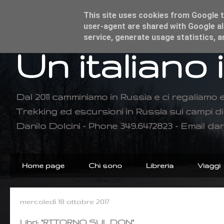
This site uses cookies from Google to
user-agent are shared with Google al
service, generate usage statistics, 
Un italiano 
Dal 2011 camminiamo in Russia e ci regaliamo 
Trekking ed escursioni in Russia sui campi 
Danilo Dolcini - Phone 349.6472823 - Email dan
Home page
Chi sono
Libreria
Viaggi
mercoledì 18 ottobre 2017
Libri: "RITORNO SUL DON"