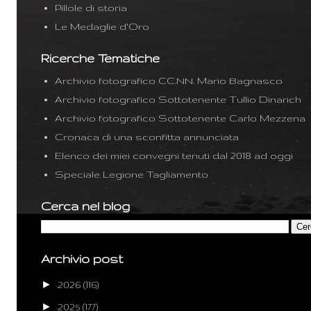
Pillole di storia
Le Medaglie d'Oro
Ricerche Tematiche
Archivio fotografico CC.NN. Mario Bagnasco
Archivio fotografico Sottotenente Tullio Dinarich
Archivio fotografico Sottotenente Carlo Mezzena
Cronaca di una sconfitta annunciata
Elenco dei miei convegni tenuti dal 2018 ad oggi
Speciale Legione Tagliamento
Cerca nel blog
Archivio post
►
2026
(116)
►
2025
(177)