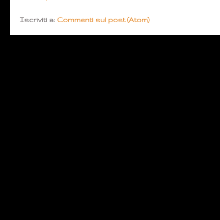
Iscriviti a:
Commenti sul post (Atom)