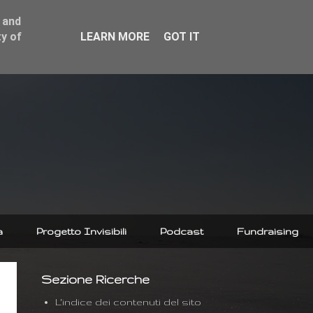
 and
y of
LEARN MORE
GOT IT
a
Progetto Invisibili
Podcast
Fundraising
Sezione Ricerche
L'indice dei contenuti del sito