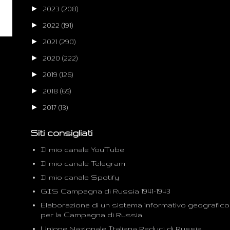
►
2023
(208)
►
2022
(191)
►
2021
(290)
►
2020
(222)
►
2019
(126)
►
2018
(65)
►
2017
(13)
Siti consigliati
Il mio canale YouTube
Il mio canale Telegram
Il mio canale Spotify
GIS Campagna di Russia 1941-1943
Elaborazione di un sistema informativo geografico
per la Campagna di Russia
Unione Nazionale Italiana Reduci di Russia