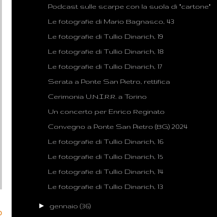
Podcast sulle scarpe con la suola di "cartone"
Le fotografie di Mario Bagnasco, 43
Le fotografie di Tullio Dinarich, 19
Le fotografie di Tullio Dinarich, 18
Le fotografie di Tullio Dinarich, 17
Serata a Ponte San Pietro, rettifica
Cerimonia U.N.I.R.R. a Torino
Un concerto per Enrico Reginato
Convegno a Ponte San Pietro (BG) 2024
Le fotografie di Tullio Dinarich, 16
Le fotografie di Tullio Dinarich, 15
Le fotografie di Tullio Dinarich, 14
Le fotografie di Tullio Dinarich, 13
►
gennaio
(36)
o