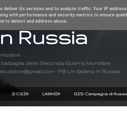
 deliver its services and to analyze traffic. Your IP address
ong with performance and security metrics to ensure qualit
and to detect and address abuse.
in Russia
emozioni
di battaglia della Seconda Guerra Mondiale
ilo.dolcini@gmail.com - FB Un italiano in Russia
Il CSIR
L'ARMIR
GIS Campagna di Russi