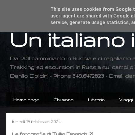
This site uses cookies from Google to
user-agent are shared with Google al
service, generate usage statistics, 
Un italiano 
Dal 2011 camminiamo in Russia e ci regaliamo 
Trekking ed escursioni in Russia sui campi 
Danilo Dolcini - Phone 349.6472823 - Email dan
Home page
Chi sono
Libreria
Viaggi
lunedì 19 febbraio 2024
Le fotografie di Tullio Dinarich, 21