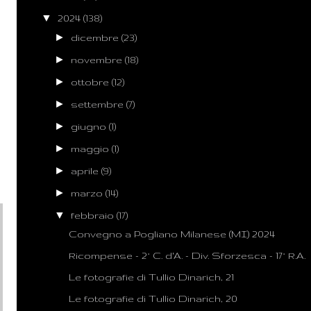
▼
2024
(138)
►
dicembre
(23)
►
novembre
(18)
►
ottobre
(12)
►
settembre
(7)
►
giugno
(1)
►
maggio
(1)
►
aprile
(9)
►
marzo
(14)
▼
febbraio
(17)
Convegno a Pogliano Milanese (MI) 2024
Ricompense - 2° C. d'A. - Div. Sforzesca - 17° R.A.
Le fotografie di Tullio Dinarich, 21
Le fotografie di Tullio Dinarich, 20