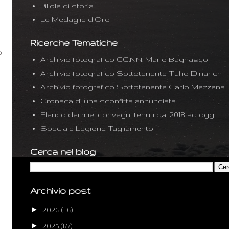
Pillole di storia
Le Medaglie d'Oro
Ricerche Tematiche
o
Archivio fotografico CC.NN. Mario Bagnasco
Archivio fotografico Sottotenente Tullio Dinarich
Archivio fotografico Sottotenente Carlo Mezzena
Cronaca di una sconfitta annunciata
Elenco dei miei convegni tenuti dal 2018 ad oggi
Speciale Legione Tagliamento
Cerca nel blog
Archivio post
►
2026
(116)
►
2025
(177)