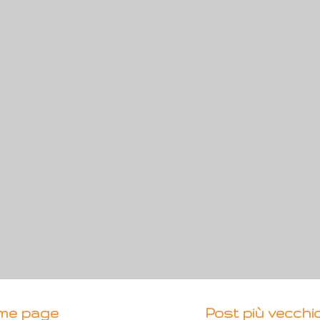
me page
Post più vecchi