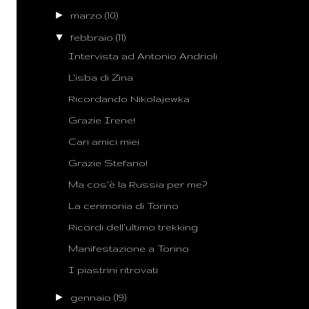
►
marzo
(10)
▼
febbraio
(11)
Intervista ad Antonio Andrioli
L'isba di Zina
Ricordando Nikolajewka
Grazie Irene!
Cari amici miei
Grazie Stefano!
Ma cos'è la Russia per me?
La cerimonia di Torino
Ricordi dell'ultimo trekking
Manifestazione a Torino
I piastrini ritrovati
►
gennaio
(19)