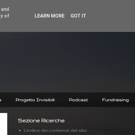
 and
y of
LEARN MORE
GOT IT
a
Progetto Invisibili
Podcast
Fundraising
Sezione Ricerche
L'indice dei contenuti del sito