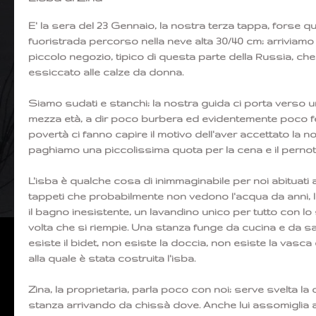
E' la sera del 23 Gennaio, la nostra terza tappa, forse qu
fuoristrada percorso nella neve alta 30/40 cm; arriviamo 
piccolo negozio, tipico di questa parte della Russia, che
essiccato alle calze da donna.
Siamo sudati e stanchi; la nostra guida ci porta verso un
mezza età, a dir poco burbera ed evidentemente poco feli
povertà ci fanno capire il motivo dell'aver accettato la 
paghiamo una piccolissima quota per la cena e il pernott
L'isba è qualche cosa di inimmaginabile per noi abituati 
tappeti che probabilmente non vedono l'acqua da anni, le
il bagno inesistente, un lavandino unico per tutto con l
volta che si riempie. Una stanza funge da cucina e da sa
esiste il bidet, non esiste la doccia, non esiste la va
alla quale è stata costruita l'isba.
Zina, la proprietaria, parla poco con noi; serve svelta la 
stanza arrivando da chissà dove. Anche lui assomiglia al