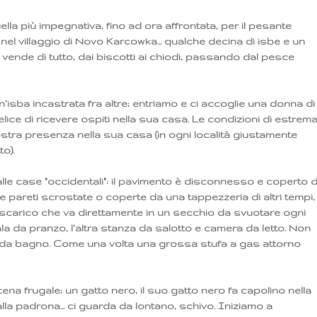
ella più impegnativa, fino ad ora affrontata, per il pesante
nel villaggio di Novo Karcowka... qualche decina di isbe e un
 vende di tutto, dai biscotti ai chiodi, passando dal pesce
'isba incastrata fra altre; entriamo e ci accoglie una donna di
ce di ricevere ospiti nella sua casa. Le condizioni di estrem
nostra presenza nella sua casa (in ogni località giustamente
o).
alle case "occidentali": il pavimento è disconnesso e coperto d
 pareti scrostate o coperte da una tappezzeria di altri tempi,
o scarico che va direttamente in un secchio da svuotare ogni
la da pranzo, l'altra stanza da salotto e camera da letto. Non
sca da bagno. Come una volta una grossa stufa a gas attorno
cena frugale; un gatto nero, il suo gatto nero fa capolino nella
la padrona... ci guarda da lontano, schivo. Iniziamo a