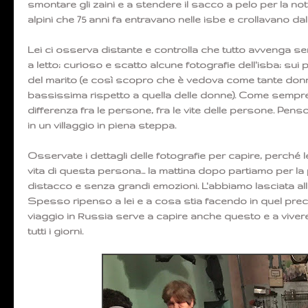
smontare gli zaini e a stendere il sacco a pelo per la n
alpini che 75 anni fa entravano nelle isbe e crollavano da
Lei ci osserva distante e controlla che tutto avvenga se
a letto; curioso e scatto alcune fotografie dell'isba; sui p
del marito (e così scopro che è vedova come tante donne 
bassissima rispetto a quella delle donne). Come sempre 
differenza fra le persone, fra le vite delle persone. Pens
in un villaggio in piena steppa.
Osservate i dettagli delle fotografie per capire, perché
vita di questa persona... la mattina dopo partiamo per l
distacco e senza grandi emozioni. L'abbiamo lasciata alla
Spesso ripenso a lei e a cosa stia facendo in quel pr
viaggio in Russia serve a capire anche questo e a viver
tutti i giorni.