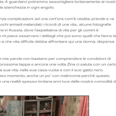
otte. A guardarci potremmo assomigliare lontanamente ai nostr
lla stanchezza in ogni angolo.
nza complicazioni; ad una cert'ora com'è vestita, prende e va
ochi armadi malandati i ricordi di una vita... alcune fotografie
in Russia, dove l'aspettativa di vita per gli uomini è
mi piace osservare i dettagli che poi sono quelli che fanno l
o a che vita difficile debba affrontare qui una donna, dispersa
 le mie parole non bastano per comprendere le condizioni di
a prossima tappa e ancora una volta Zina ci saluta con un cert
 sua vita, nella sua casa vuota e con il suo gatto nero.
eciso momento, anche un po' con malinconia perché questo
e una realtà spesso lontana anni luce dalle nostre comodità d