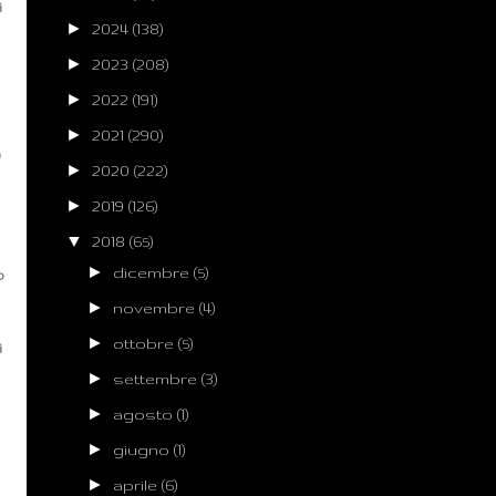
i
►
2024
(138)
►
2023
(208)
►
2022
(191)
►
2021
(290)
a
►
2020
(222)
►
2019
(126)
▼
2018
(65)
►
dicembre
(5)
o
►
novembre
(4)
►
ottobre
(5)
i
►
settembre
(3)
►
agosto
(1)
►
giugno
(1)
►
aprile
(6)