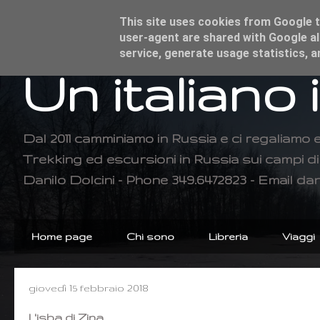
This site uses cookies from Google to
user-agent are shared with Google al
service, generate usage statistics, 
Un italiano 
Dal 2011 camminiamo in Russia e ci regaliamo 
Trekking ed escursioni in Russia sui campi 
Danilo Dolcini - Phone 349.6472823 - Email dan
Home page
Chi sono
Libreria
Viaggi
giovedì 15 febbraio 2018
L'isba di Zina