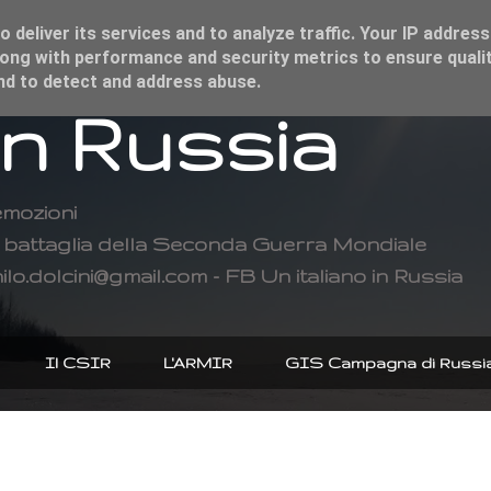
 deliver its services and to analyze traffic. Your IP address
ong with performance and security metrics to ensure qualit
and to detect and address abuse.
in Russia
emozioni
di battaglia della Seconda Guerra Mondiale
ilo.dolcini@gmail.com - FB Un italiano in Russia
Il CSIR
L'ARMIR
GIS Campagna di Russi