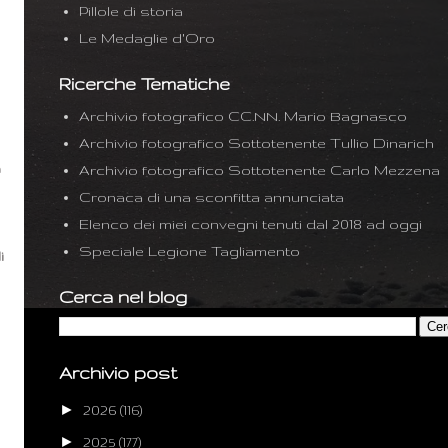
Pillole di storia
Le Medaglie d'Oro
Ricerche Tematiche
Archivio fotografico CC.NN. Mario Bagnasco
Archivio fotografico Sottotenente Tullio Dinarich
a
Archivio fotografico Sottotenente Carlo Mezzena
Cronaca di una sconfitta annunciata
Elenco dei miei convegni tenuti dal 2018 ad oggi
Speciale Legione Tagliamento
i
Cerca nel blog
Archivio post
►
2026
(116)
►
2025
(177)